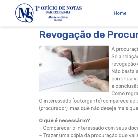
Home
Revogação de Procu
A procuraç
Se a relaçã
revogação 
Não basta 
continua vá
a conclusão
Como regra,
O interessado (outorgante) comparece ao c
(procurador), mas que não deseja mais que
O que é necessário?
– Comparecer o interessado com seus docum
– Trazer uma cópia da procuração que vai 