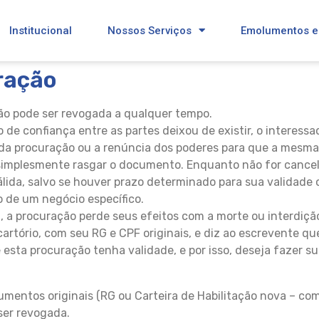
Institucional
Nossos Serviços
Emolumentos e
ração
ão pode ser revogada a qualquer tempo.
o de confiança entre as partes deixou de existir, o interes
da procuração ou a renúncia dos poderes para que a mesma 
simplesmente rasgar o documento. Enquanto não for cancela
lida, salvo se houver prazo determinado para sua validade
 de um negócio específico.
 a procuração perde seus efeitos com a morte ou interdiçã
artório, com seu RG e CPF originais, e diz ao escrevente 
 esta procuração tenha validade, e por isso, deseja fazer s
entos originais (RG ou Carteira de Habilitação nova – com
ser revogada.