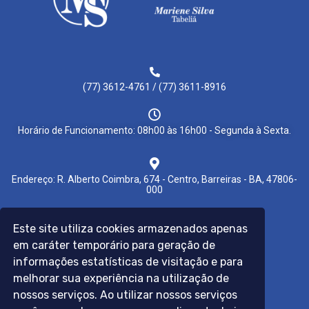
(77) 3612-4761 / (77) 3611-8916
Horário de Funcionamento: 08h00 às 16h00 - Segunda à Sexta.
Endereço: R. Alberto Coimbra, 674 - Centro, Barreiras - BA, 47806-
000
Este site utiliza cookies armazenados apenas
Links úteis:
em caráter temporário para geração de
Colegio Notarial do Brasil
E-notariado
informações estatísticas de visitação e para
Prefeitura de Barreiras
melhorar sua experiência na utilização de
Censec
Receita Federal
nossos serviços. Ao utilizar nossos serviços
Tribunal de Justiça do Estado da Bahia