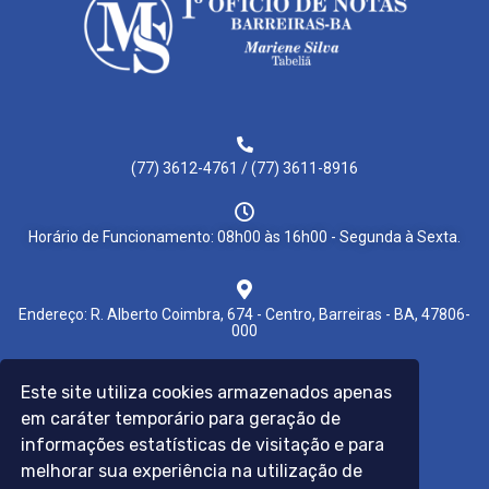
(77) 3612-4761 / (77) 3611-8916
Horário de Funcionamento: 08h00 às 16h00 - Segunda à Sexta.
Endereço: R. Alberto Coimbra, 674 - Centro, Barreiras - BA, 47806-
000
Este site utiliza cookies armazenados apenas
Links úteis:
em caráter temporário para geração de
Colegio Notarial do Brasil
E-notariado
informações estatísticas de visitação e para
Prefeitura de Barreiras
melhorar sua experiência na utilização de
Censec
Receita Federal