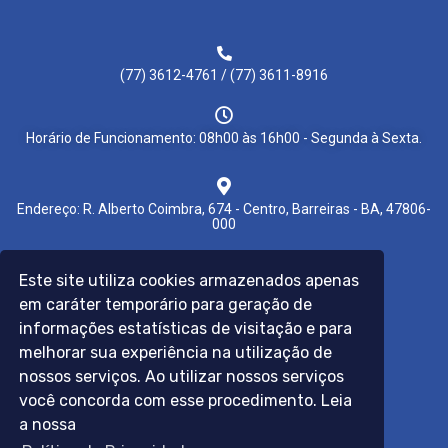
(77) 3612-4761 / (77) 3611-8916
Horário de Funcionamento: 08h00 às 16h00 - Segunda à Sexta.
Endereço: R. Alberto Coimbra, 674 - Centro, Barreiras - BA, 47806-
000
Este site utiliza cookies armazenados apenas
Links úteis:
em caráter temporário para geração de
Colegio Notarial do Brasil
E-notariado
informações estatísticas de visitação e para
Prefeitura de Barreiras
melhorar sua experiência na utilização de
Censec
Receita Federal
nossos serviços. Ao utilizar nossos serviços
Tribunal de Justiça do Estado da Bahia
você concorda com esse procedimento. Leia
a nossa